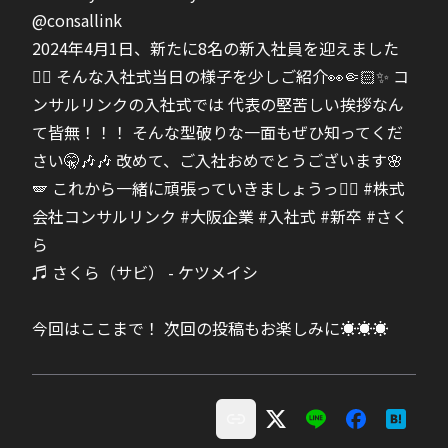
@consallink
2024年4月1日、新たに8名の新入社員を迎えました
✌🏻 そんな入社式当日の様子を少しご紹介👀🤏🏻✨ コ
ンサルリンクの入社式では 代表の堅苦しい挨拶なん
て皆無！！！ そんな型破りな一面もぜひ知ってくだ
さい🤫🎶🎶 改めて、ご入社おめでとうございます🌸
🪽 これから一緒に頑張っていきましょうっ✊🏻
#株式
会社コンサルリンク
#大阪企業
#入社式
#新卒
#さく
ら
♬ さくら（サビ） - ケツメイシ
今回はここまで！ 次回の投稿もお楽しみに☀☀☀