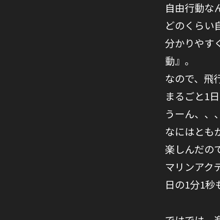
自由行動な
どのくらい
分かりやす
動』。
なので、飛
まるごと1
うーん、、
なにはとも
楽しんだの
マリンアク
日の1分1
ではでは、