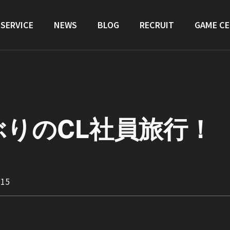
SERVICE
NEWS
BLOG
RECRUIT
GAME C
ぶりのCL社員旅行！
.15
！