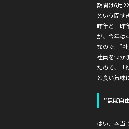
期間は6月2
という間す
昨年と一昨
が、今年は
なので、"
社員をつか
たので、「
と食い気味
"ほぼ自
はい、本当