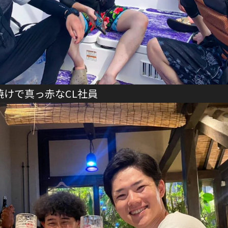
焼けで真っ赤なCL社員