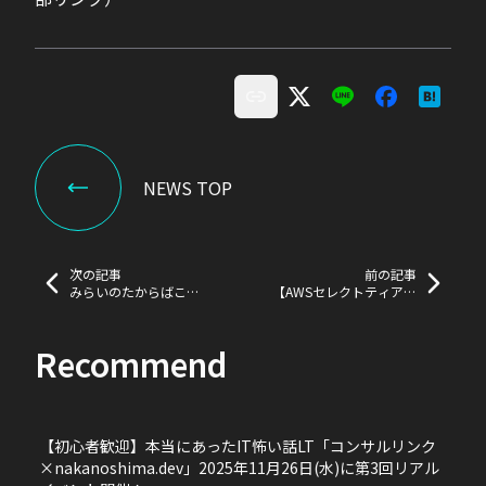
NEWS TOP
次の記事
前の記事
みらいのたからばこ
【AWSセレクトティアサ
2023in大阪にて、 大阪市
ービスパートナー】の認定
からPRされた”大阪市女性
を取得しました！
活躍リーディングカンパニ
Recommend
ー”の1社として掲載され
ました！
【初心者歓迎】本当にあったIT怖い話LT「コンサルリンク
×nakanoshima.dev」2025年11月26日(水)に第3回リアル