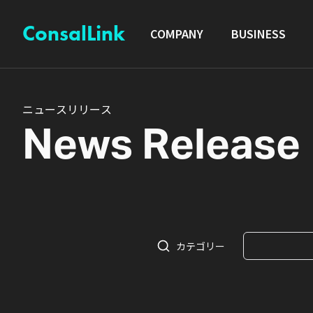
ConsalLink
COMPANY
BUSINESS
ニ
ュ
ー
ス
リ
リ
ー
ス
N
e
w
s
R
e
l
e
a
s
e
カテゴリー