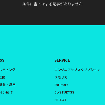
条件に当てはまる記事がありません
SS
SERVICE
サルティング
エンジニアサブスクリプション
支援
メモリカ
開発・運用
Estimarc
ザイン制作
CL-STUDYSS
HELLOT